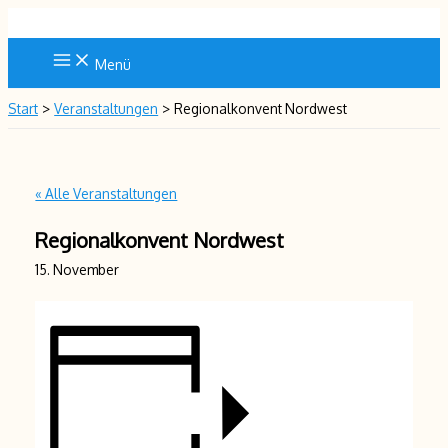
Zum
Inhalt
springen
Menü
Start
Veranstaltungen
Regionalkonvent Nordwest
« Alle Veranstaltungen
Regionalkonvent Nordwest
15. November