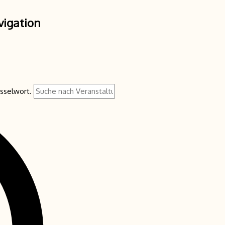
vigation
üsselwort.