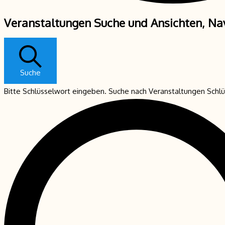
Veranstaltungen
Veranstaltungen Suche und Ansichten, Na
für
10.
Juni
2026
Suche
Bitte Schlüsselwort eingeben. Suche nach Veranstaltungen Schl